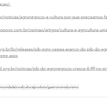
acao/
/noticias/agronegocio-e-cultura-por-que-precisamos-fal
opovo.com.br/opiniao/artigos/cultura-e-agricultura-uma
rg.br/br/releases/pib-agro-cepea-avanco-do-pib-do-ag
estre.aspx
l.org.br/noticias/pib-do-agronegocio-cresce-6-49-no-pr
omunidade
rural
cultura
produtor
gastronomia
turismo