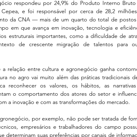
cio respondeu por 24,9% do Produto Interno Bruto (PI
epea, e foi responsável por cerca de 28,2 milhões
nto da CNA — mais de um quarto do total de postos 
o em que avança em inovação, tecnologia e eficiênci
ios estruturais importantes, como a dificuldade de atr
exto de crescente migração de talentos para outr
 a relação entre cultura e agronegócio ganha contornos
ra no agro vai muito além das práticas tradicionais d
ica reconhecer os valores, os hábitos, as narrativa
ntam o comportamento dos atores do setor e influenci
om a inovação e com as transformações do mercado.
gronegócio, por exemplo, não pode ser tratada de fo
técnicos, empresários e trabalhadores do campo possu
que determinam suas preferências por canais de informaç