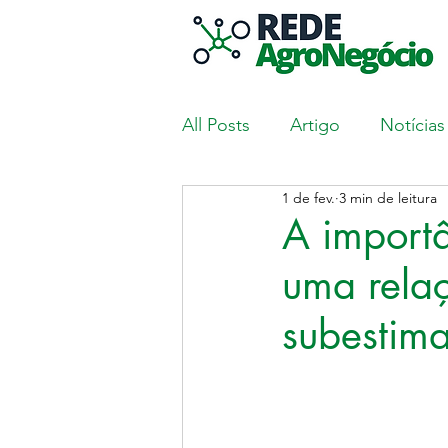
All Posts
Artigo
Notícias
1 de fev.
3 min de leitura
A importâ
uma relaç
subestim