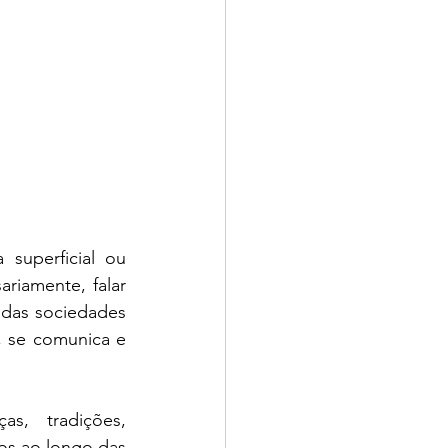
uperficial ou 
riamente, falar 
das sociedades 
 se comunica e 
, tradições, 
os ao longo das 