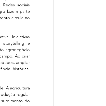
 Redes sociais 
gro fazem parte 
nto circula no 
a. Iniciativas 
storytelling e 
do agronegócio 
campo. Ao criar 
eótipos, ampliar 
cia histórica, 
. A agricultura 
rodução regular 
 surgimento do 