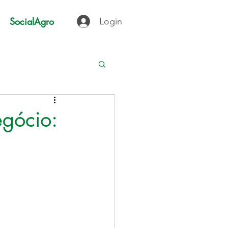
SocialAgro
Login
egócio: