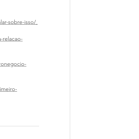
ar-sobre-isso/
-relacao-
ronegocio-
imeiro-