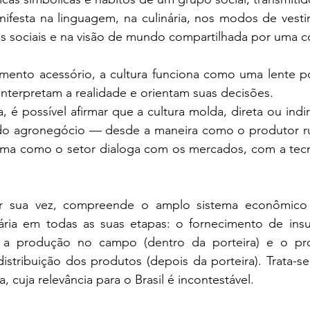
ifesta na linguagem, na culinária, nos modos de vestir
ões sociais e na visão de mundo compartilhada por uma 
ento acessório, a cultura funciona como uma lente po
interpretam a realidade e orientam suas decisões.
, é possível afirmar que a cultura molda, direta ou indi
o agronegócio — desde a maneira como o produtor rura
orma como o setor dialoga com os mercados, com a tecn
r sua vez, compreende o amplo sistema econômico 
ria em todas as suas etapas: o fornecimento de insu
), a produção no campo (dentro da porteira) e o pr
 distribuição dos produtos (depois da porteira). Trata-s
 cuja relevância para o Brasil é incontestável.