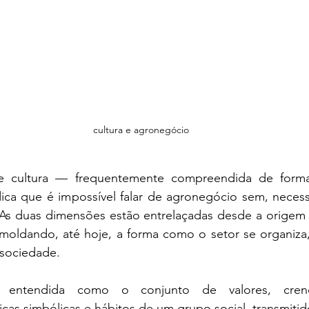
cultura e agronegócio
 cultura — frequentemente compreendida de forma s
ica que é impossível falar de agronegócio sem, necessa
As duas dimensões estão entrelaçadas desde a origem 
ldando, até hoje, a forma como o setor se organiza,
 sociedade.
 entendida como o conjunto de valores, crenças
cas simbólicas e hábitos de um grupo social, transmitid