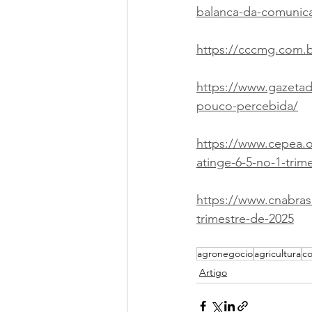
balanca-da-comunic
https://cccmg.com.br
https://www.gazetad
pouco-percebida/
https://www.cepea.o
atinge-6-5-no-1-trim
https://www.cnabrasi
trimestre-de-2025
agronegocio
agricultura
c
Artigo