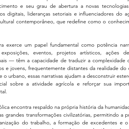
imento e seu grau de abertura a novas tecnologias.
os digitais, lideranças setoriais e influenciadores do a
ultural contemporâneo, que redefine como o conhecime
ra exerce um papel fundamental como potência narrativ
xposições, eventos, projetos artísticos, ações de 
uais — têm a capacidade de traduzir a complexidade 
os e jovens, frequentemente distantes da realidade do 
e o urbano, essas narrativas ajudam a desconstruir ester
al sobre a atividade agrícola e reforçar sua importân
al.
ica encontra respaldo na própria história da humanidade
as grandes transformações civilizatórias, permitindo a p
ganização do trabalho, a formação de excedentes e o