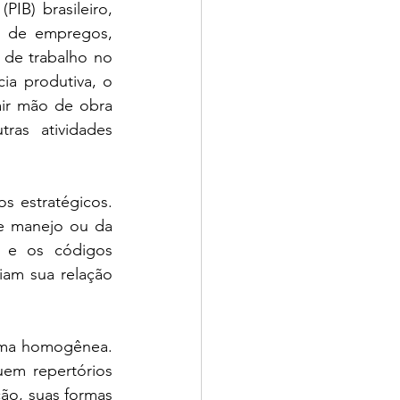
B) brasileiro, 
 de empregos, 
de trabalho no 
a produtiva, o 
air mão de obra 
as atividades 
 estratégicos. 
e manejo ou da 
s e os códigos 
am sua relação 
rma homogênea. 
em repertórios 
ão, suas formas 