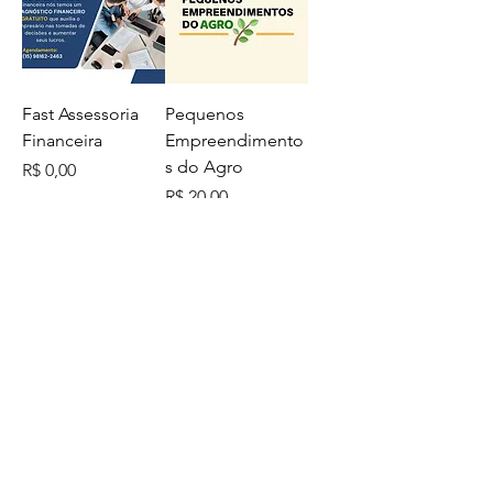
Fast Assessoria
Pequenos
Financeira
Empreendimento
s do Agro
Preço
R$ 0,00
Preço
R$ 20,00
Usado
Rurale Consultoria
Motorhome
Agropecuária.
Preço
R$ 250.000,00
Preço
R$ 0,00