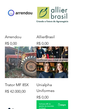
Arrendou
AllierBrasil
Preço
Preço
R$ 0,00
R$ 0,00
Trator MF 85X
Unialpha
Uniformes
Preço
R$ 42.000,00
Preço
R$ 0,00