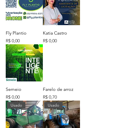
Fly Plantio
Katia Castro
Preço
Preço
R$ 0,00
R$ 0,00
Semeio
Farelo de arroz
Preço
Preço
R$ 0,00
R$ 0,70
Usado
Usado