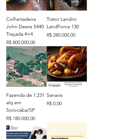
Colheitadeira
Trator Landini
John Deere S440
LandForce 130
Traçada 4×4
Preço
R$ 280.000,00
Preço
R$ 800.000,00
Fazenda de 1.231
Sanavis
alq em
Preço
R$ 0,00
Sorocaba/SP
Preço
R$ 180.000,00