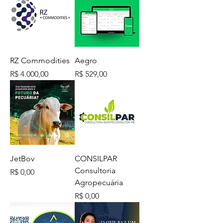
RZ Commodities
Aegro
Preço
Preço
R$ 4.000,00
R$ 529,00
JetBov
CONSILPAR
Consultoria
Preço
R$ 0,00
Agropecuária
Preço
R$ 0,00