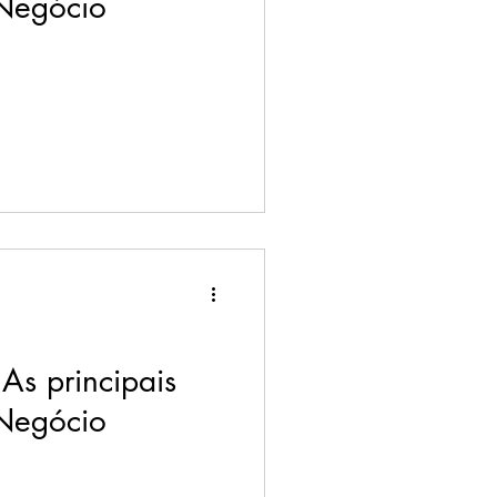
oNegócio
s principais
oNegócio