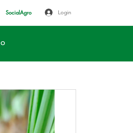
SocialAgro
Login
IO