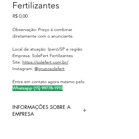
Fertilizantes
Preço
R$ 0,00
Observação: Preço à combinar
diretamente com o anunciante.
Local de atuação: Iperó/SP e região
Empresa: SoleFert Fertilizantes
Site:
https://solefert.com.br/
Instagram:
@
gruposolefert
Entre em contato agora mesmo pelo
Whatsapp (15) 99778-1910
INFORMAÇÕES SOBRE A
EMPRESA
A SOLEFERT, uma empresa de
destaque no setor de fertilizantes
foliares, foi estabelecida em 2013.