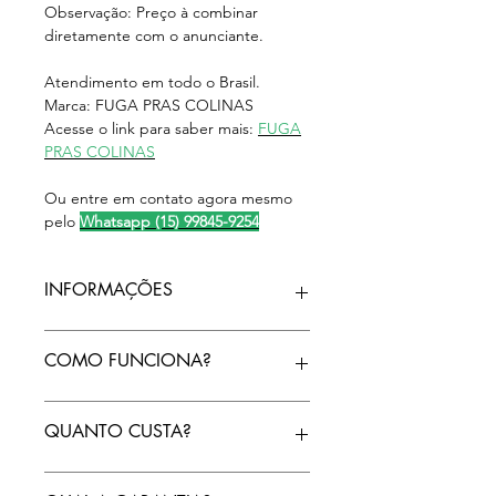
Observação: Preço à combinar
diretamente com o anunciante.
Atendimento em todo o Brasil.
Marca: FUGA PRAS COLINAS
Acesse o link para saber mais:
FUGA
PRAS COLINAS
Ou entre em contato agora mesmo
pelo
Whatsapp (15) 99845-9254
INFORMAÇÕES
Bão?
COMO FUNCIONA?
Já existe internet wifi boa em
qualquer lugar do país, mas no
campo não é igual na cidade que
Indicamos os equipamentos para
QUANTO CUSTA?
você liga e a operadora instala. No
você ter sinal wifi em toda sua
campo você tem de instalar!
propriedade!
Nosso trabalho é estudar sua
Se ainda não tem internet ou é muito
O custo da internet depende da