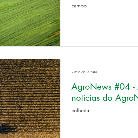
campo
2 min de leitura
AgroNews #04 - A
notícias do Agro
colheita