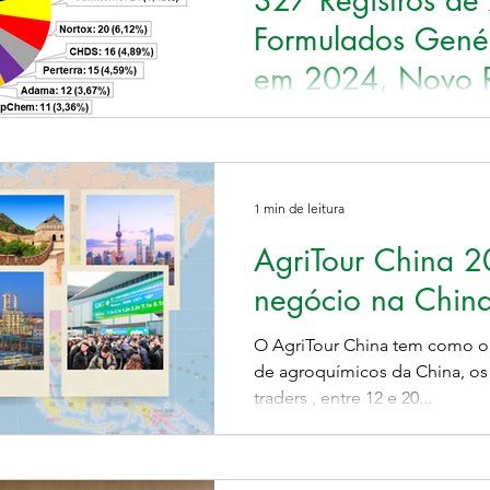
327 Registros de
Formulados Gené
em 2024, Novo 
Flavio Hirata , é sócio da Allie
agrônomo pela Esalq/USP, MBA
registro de agrotóxicos....
1 min de leitura
AgriTour China 
negócio na Chin
O AgriTour China tem como objetivo conhecer o mercado
de agroquímicos da China, os 
traders , entre 12 e 20...