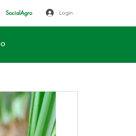
SocialAgro
Login
IO