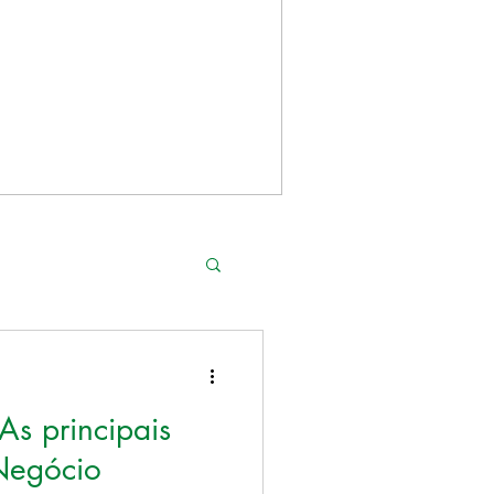
AgroNews
s principais
Negócio