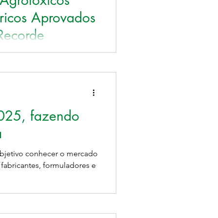
 Agrotóxicos
ricos Aprovados
Recorde
rBrasil , engenheiro
, e especialista em
2025, fazendo
a
fabricantes, formuladores e